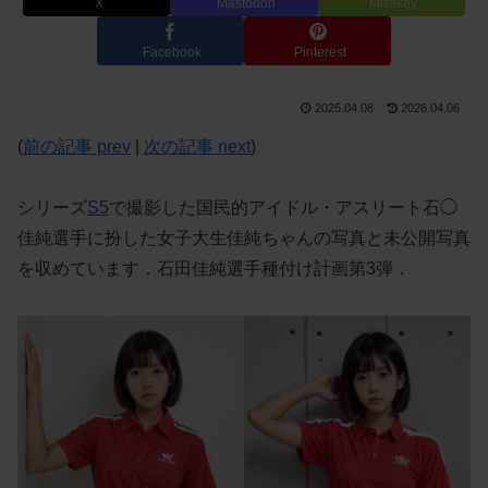
X
Mastodon
Misskey
Facebook
Pinterest
2025.04.08
2026.04.06
(
前の記事 prev
|
次の記事 next
)
シリーズ
S5
で撮影した国民的アイドル・アスリート石◯
佳純選手に扮した女子大生佳純ちゃんの写真と未公開写真
を収めています．石田佳純選手種付け計画第3弾．