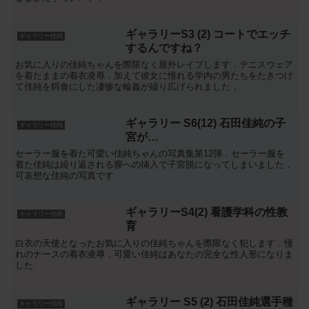
ギャラリーS3 (2) コートでエッチ
ギャラリー佳純
するんですね？
お気に入りの佳純ちゃんを際限なく屋外レイプします．テニスウェア
を着たままの着衣凌辱．加えて彼女に憧れる学内の男たちをたきつけ
て佳純を餌食にした凄惨な輪姦が繰り広げられました．
ギャラリー S6(12) 石田佳純の子
ギャラリー佳純
宮が…
セーラー服を着た可愛い佳純ちゃんの写真集第12弾．セーラー服を
着た佳純は繰り返される膣への挿入で子宮脱になってしまいました．
可哀想な佳純の写真です
ギャラリーS4(2) 看護学科の性教
ギャラリー佳純
育
白衣の天使となったお気に入りの佳純ちゃんを際限なく犯します．憧
れのナースの着衣凌辱．可愛い佳純はあなたの完全な性人形になりま
した.
ギャラリー S5 (2) 石田佳純選手種
ギャラリー佳純