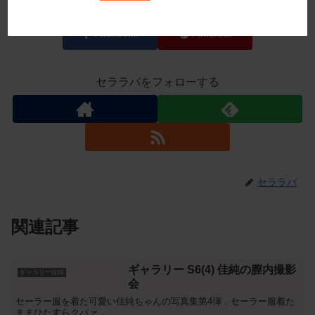
X
Mastodon
Misskey
Facebook
Pinterest
セララバをフォローする
セララバ
関連記事
ギャラリー S6(4) 佳純の膣内撮影
ギャラリー佳純
会
セーラー服を着た可愛い佳純ちゃんの写真集第4弾．セーラー服着た
ままひたすらクパァ．