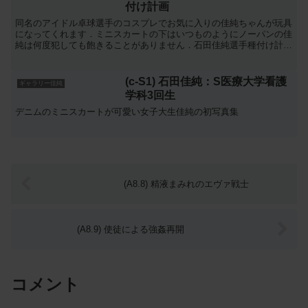
付け計画
同名のアイドル卓球選手のコスプレでお気に入りの佳純ちゃんが玩具
になってくれます．ミニスカートの下はいつものようにノーパンの佳
純は何度犯しても飽きることがありません．石田佳純選手種付け計画
第2弾．
(c-S1) 石田佳純：S医療大学看護
ギャラリー佳純
学科3回生
デニムのミニスカートが可愛い女子大生佳純の初写真集
(A8.8) 精液まみれのエヴァ戦士
(A8.9) 使徒による強姦再開
コメント