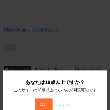
(
前の記事 prev
|
次の記事 next
)
0
ギャラリー佳純
AIヌード
アスリート
ショートヘア
ノーパン
フェラチオ
中出し
五輪選手
制服えっち
あなたは18歳以上ですか？
制服くぱぁ
制服中出し
卓球
拘束レイプ
このサイトは18歳以上の方のみが閲覧可能です
昏睡レイプ
緊縛
美少女
膣内撮影
輪姦
シェアする
はい
いいえ