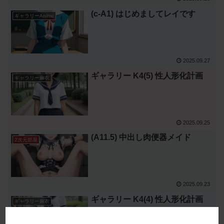
(c-A1) はじめましてレイです
ギャラリーAnime
2025.09.27
ギャラリー K4(5) 性人形化計画
ギャラリー麻衣
2025.09.25
(A11.5) 中出し肉便器メイド
2次元部屋
2025.09.23
ギャラリー K4(4) 性人形化計画
ギャラリー麻衣