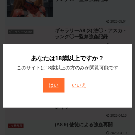
2025.05.04
ギャラリーA8 (3) 惣◯・アスカ・
ギャラリーAnime
ラング◯ー監禁強姦記録
2025.04.24
ギャラリーA8 (2) 惣◯・アスカ・
ギャラリーAnime
あなたは18歳以上ですか？
ラング◯ー監禁強姦記録
このサイトは18歳以上の方のみが閲覧可能です
2025.04.20
ギャラリーA8 (1) 惣◯・アスカ・
ギャラリーAnime
ラング◯ー監禁強姦記録
はい
いいえ
2025.04.17
(A8.10) 地下室でのエンドレス・
2次元部屋
レイプ
2025.04.13
(A8.9) 使徒による強姦再開
2次元部屋
2025.04.10