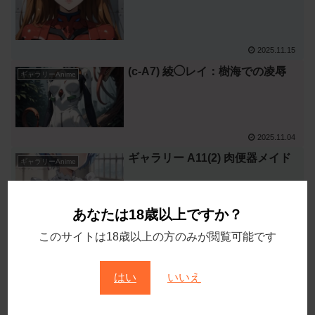
2025.11.15
(c-A7) 綾◯レイ：樹海での凌辱
ギャラリーAnime
2025.11.04
ギャラリー A11(2) 肉便器メイド
ギャラリーAnime
あなたは18歳以上ですか？
2025.10.07
このサイトは18歳以上の方のみが閲覧可能です
ギャラリー A11(1) 肉便器メイド
ギャラリーAnime
はい
いいえ
2025.09.30